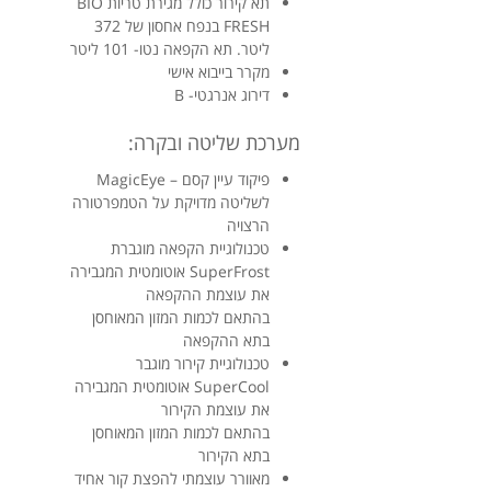
תא קירור כולל מגירת טריות BIO
FRESH בנפח אחסון של 372
ליטר. תא הקפאה נטו- 101 ליטר
מקרר בייבוא אישי
דירוג אנרגטי- B
מערכת שליטה ובקרה:
פיקוד עיין קסם – MagicEye
לשליטה מדויקת על הטמפרטורה
הרצויה
טכנולוגיית הקפאה מוגברת
SuperFrost אוטומטית המגבירה
את עוצמת ההקפאה
בהתאם לכמות המזון המאוחסן
בתא ההקפאה
טכנולוגיית קירור מוגבר
SuperCool אוטומטית המגבירה
את עוצמת הקירור
בהתאם לכמות המזון המאוחסן
בתא הקירור
מאוורר עוצמתי להפצת קור אחיד