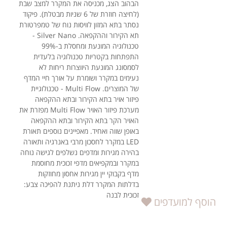
הבהוב הצג, מכניסה את המקרר למצב שבת
(לחיצה חוזרת של 6 שניות מבטלת). פיקוד
נסתר בתא המזון לוויסות נוח של טמפרטורת
תא הקירור וההקפאה. Silver Nano -
טכנולוגיה המונעת ומחסלת ב-99%
התפתחות בקטריות טכנולוגיה בלעדית
לסמסונג המונעת היווצרות ריחות לא
נעימים במקרר ושומרת על אורך חיי המדף
של המוצרים. Multi Flow - טכנולוגיית
פיזור אויר בתא הקירור ובתא ההקפאה
מערכת פיזור האויר Multi Flow מפזרת את
האויר הקר בתא הקירור ובתא ההקפאה
באופן שווה ואחיד. מאפיינים נוספים תאורת
LED במקרר לחסכון מרבי באנרגיה ותאורה
בהירה מגירות ומדפים נשלפים לגישה נוחה
במקרר ובמקפיאים מדפי זכוכית מחוסמת
מדף בקבוקי יין מגירות אחסון מחוזקות
בדלתות המקרר דלת ניתנת להפיכה צבע:
זכוכית לבנה
הוסף למועדפים