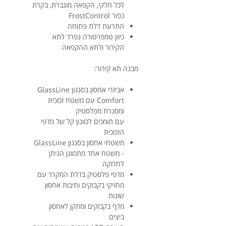
לכל חלקי, הקפאה מוגברת, בקרת
כפור FrostControl
התרעת דלת פתוחה
כיוון טמפרטורה נפרד לתא
הקירור ולתא ההקפאה
מבנה תא קירור:
אביזרי אחסון בסגנון GlassLine
Comfort עם משטח זכוכית
ומסגרת מפלסטיק
עם תומכים לכוונון קל של מדפי
הזכוכית
משטחי אחסון בסגנון GlassLine
- משטח אחד מתכוונן הניתן
לחלוקה
מדפי פלסטיק בדלת המקרר עם
מחזיקי בקבוקים ותיבות אחסון
שונות
מדף בקבוקים ומתקן לאחסון
ביצים