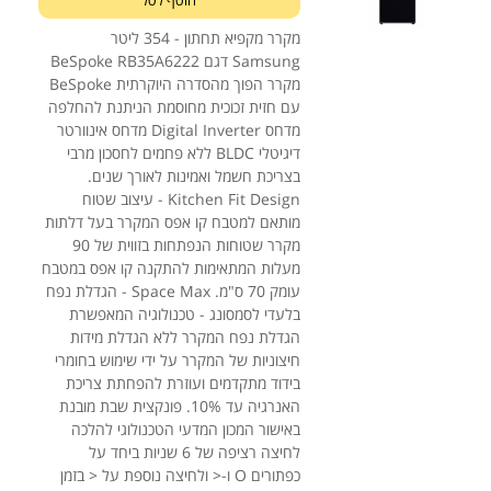
הוסף לסל
מקרר מקפיא תחתון - 354 ליטר
Samsung דגם BeSpoke RB35A6222
מקרר הפוך מהסדרה היוקרתית BeSpoke
עם חזית זכוכית מחוסמת הניתנת להחלפה
מדחס Digital Inverter מדחס אינוורטר
דיגיטלי BLDC ללא פחמים לחסכון מרבי
בצריכת חשמל ואמינות לאורך שנים.
Kitchen Fit Design - עיצוב שטוח
מותאם למטבח קו אפס המקרר בעל דלתות
מקרר שטוחות הנפתחות בזווית של 90
מעלות המתאימות להתקנה קו אפס במטבח
עומק 70 ס"מ. Space Max - הגדלת נפח
בלעדי לסמסונג - טכנולוגיה המאפשרת
הגדלת נפח המקרר ללא הגדלת מידות
חיצוניות של המקרר על ידי שימוש בחומרי
בידוד מתקדמים ועוזרת להפחתת צריכת
האנרגיה עד 10%. פונקצית שבת מובנת
באישור המכון המדעי הטכנולוגי להלכה
לחיצה רציפה של 6 שניות ביחד על
כפתורים O ו-< ולחיצה נוספת על < בזמן