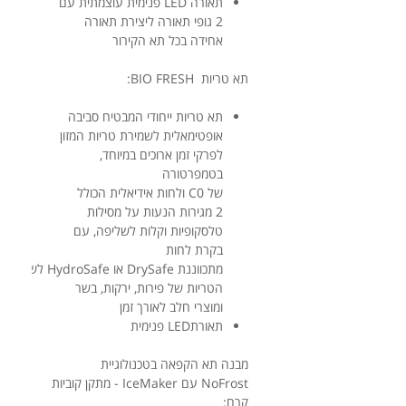
תאורה LED פנימית עוצמתית עם
2 גופי תאורה ליצירת תאורה
אחידה בכל תא הקירור
תא טריות BIO FRESH:
תא טריות ייחודי המבטיח סביבה
אופטימאלית לשמירת טריות המזון
לפרקי זמן ארוכים במיוחד,
בטמפרטורה
של C
0
ולחות אידיאלית הכולל
2 מגירות הנעות על מסילות
טלסקופיות וקלות לשליפה, עם
בקרת לחות
מתכווננת DrySafe או HydroSafe לשמירת
הטריות של פירות, ירקות, בשר
ומוצרי חלב לאורך זמן
תאורתLED פנימית
מבנה תא הקפאה בטכנולוגיית
NoFrost עם IceMaker - מתקן קוביות
קרח: