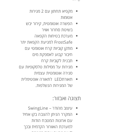
מקפיא תחתון עם 2 מגירות
אטומות
הפשרה אוטומטית, קירור יבש
בשיטת סחרור אוויר
מערכת בטיחות הקפאה
FrostSafe למניעת הקפאת יתר
מתקן קוביות קרח אוטומטי עם
חיבור קבוע לאספקת מים
תבנית לקוביות קרח
מגירות על מסילות טלסקופיות עם
סגירה אוטומטית עצמית
תאורתLED לתאורה אופטימלית
של המגירות הנשלפות.
תצוגה ואבזור:
עיצוב מהודר ­– SwingLine
המקרר הניתן להצבה בקו אחיד
עם ארונות המטבח הודות
למערכת האוורור הקדמית ובכך