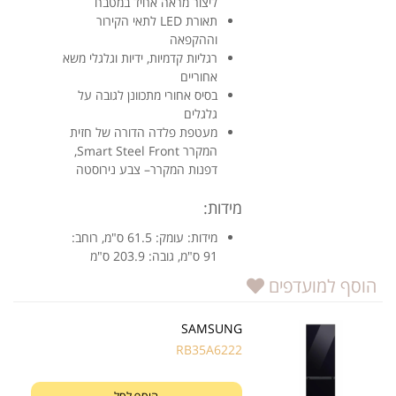
ליצור מראה אחיד במטבח
תאורת LED לתאי הקירור
וההקפאה
רגליות קדמיות, ידיות וגלגלי משא
אחוריים
בסיס אחורי מתכוונן לגובה על
גלגלים
מעטפת פלדה הדורה של חזית
המקרר Smart Steel Front,
דפנות המקרר– צבע נירוסטה
מידות:
מידות: עומק: 61.5 ס"מ, רוחב:
91 ס"מ, גובה: 203.9 ס"מ
הוסף למועדפים
SAMSUNG
RB35A6222