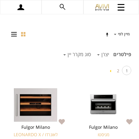
מיין לפי
פילטרים
יצרן
סוג מקרר יין
2
1
Fulgor Milano
Fulgor Milano
מגיסטו
לאונרדו / LEONARDO X