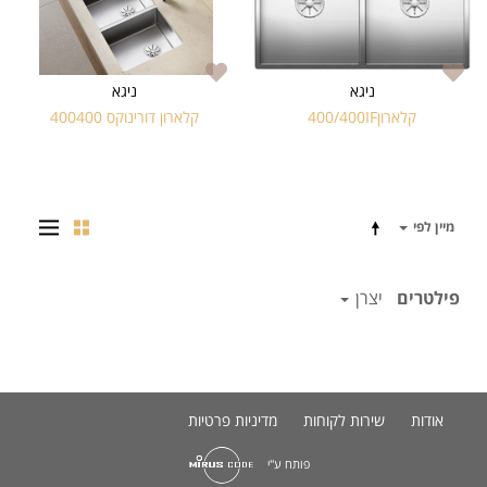
ניגא
ניגא
קלארון400/400IF
קלארון דורינוקס 400400
מיין לפי
פילטרים
יצרן
אודות
שירות לקוחות
מדיניות פרטיות
פותח ע"י